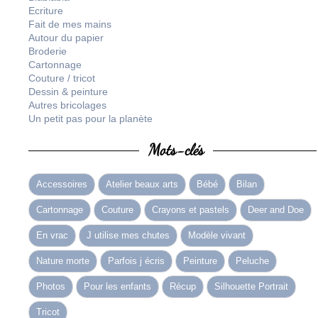
Ecriture
Fait de mes mains
Autour du papier
Broderie
Cartonnage
Couture / tricot
Dessin & peinture
Autres bricolages
Un petit pas pour la planète
Mots-clés
Accessoires
Atelier beaux arts
Bébé
Bilan
Cartonnage
Couture
Crayons et pastels
Deer and Doe
En vrac
J utilise mes chutes
Modèle vivant
Nature morte
Parfois j écris
Peinture
Peluche
Photos
Pour les enfants
Récup
Silhouette Portrait
Tricot