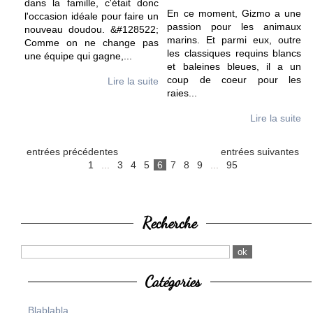
dans la famille, c'était donc
En ce moment, Gizmo a une
l'occasion idéale pour faire un
passion pour les animaux
nouveau doudou. &#128522;
marins. Et parmi eux, outre
Comme on ne change pas
les classiques requins blancs
une équipe qui gagne,
...
et baleines bleues, il a un
coup de coeur pour les
Lire la suite
raies
...
Lire la suite
entrées précédentes
entrées suivantes
1
...
3
4
5
6
7
8
9
...
95
Recherche
Catégories
Blablabla