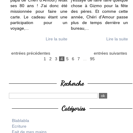
papa de Chéri d'Amour) fêtait
j'essaye de faire faire quelque
ses 80 ans ! J'ai donc été
chose à Gizmo pour la fête
missionnée pour faire une
des pères. Et comme cette
carte. Le cadeau étant une
année, Chéri d'Amour passe
participation pour un
plus de temps derrière un
voyage,
...
bureau,
...
Lire la suite
Lire la suite
entrées précédentes
entrées suivantes
1
2
3
4
5
6
7
...
95
Recherche
Catégories
Blablabla
Ecriture
Fait de mes mains