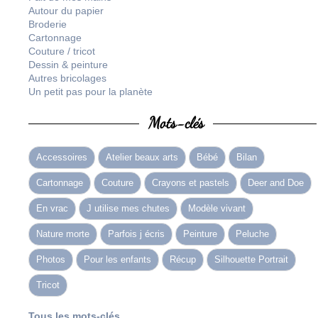
Autour du papier
Broderie
Cartonnage
Couture / tricot
Dessin & peinture
Autres bricolages
Un petit pas pour la planète
Mots-clés
Accessoires
Atelier beaux arts
Bébé
Bilan
Cartonnage
Couture
Crayons et pastels
Deer and Doe
En vrac
J utilise mes chutes
Modèle vivant
Nature morte
Parfois j écris
Peinture
Peluche
Photos
Pour les enfants
Récup
Silhouette Portrait
Tricot
Tous les mots-clés