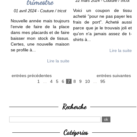
trimestre
22 mars 2024 - Couture / tricot
Voici un coupon de tissu
01 avril 2024 - Couture / tricot
acheté "pour ne pas payer les
Nouvelle année mais toujours
frais de port". Acheté aussi
l'envie de faire de la place
parce que je le trouvais joli et
dans mes placards et de faire
qu'on n'a jamais assez de t-
baisser mon stock de tissus.
shirts à
...
Certes, une nouvelle maison
se profile à
...
Lire la suite
Lire la suite
entrées précédentes
entrées suivantes
1
...
4
5
6
7
8
9
10
...
95
Recherche
Catégories