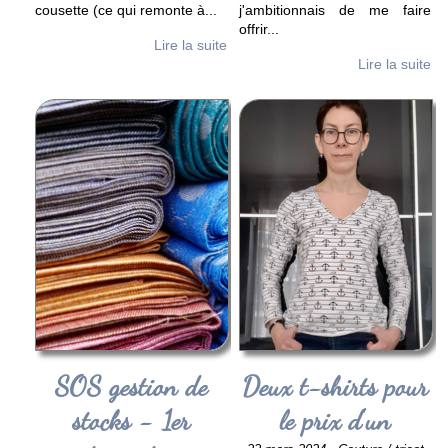
cousette (ce qui remonte à
...
j'ambitionnais de me faire
offrir
...
Lire la suite
Lire la suite
SOS gestion de
Deux t-shirts pour
stocks - 1er
le prix d'un