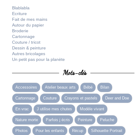
Blablabla
Ecriture
Fait de mes mains
Autour du papier
Broderie
Cartonnage
Couture / tricot
Dessin & peinture
Autres bricolages
Un petit pas pour la planète
Mots-clés
Accessoires
Atelier beaux arts
Bébé
Bilan
Cartonnage
Couture
Crayons et pastels
Deer and Doe
En vrac
J utilise mes chutes
Modèle vivant
Nature morte
Parfois j écris
Peinture
Peluche
Photos
Pour les enfants
Récup
Silhouette Portrait