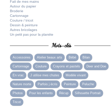
Fait de mes mains
Autour du papier
Broderie
Cartonnage
Couture / tricot
Dessin & peinture
Autres bricolages
Un petit pas pour la planète
Mots-clés
Accessoires
Atelier beaux arts
Bébé
Bilan
Cartonnage
Couture
Crayons et pastels
Deer and Doe
En vrac
J utilise mes chutes
Modèle vivant
Nature morte
Parfois j écris
Peinture
Peluche
Photos
Pour les enfants
Récup
Silhouette Portrait
Tricot