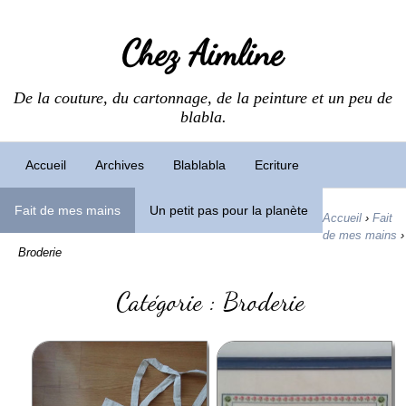
Chez Aimline
De la couture, du cartonnage, de la peinture et un peu de
blabla.
Accueil
Archives
Blablabla
Ecriture
Fait de mes mains
Un petit pas pour la planète
Accueil
›
Fait
de mes mains
›
Broderie
Catégorie : Broderie