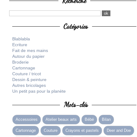
Recherche
Catégories
Blablabla
Ecriture
Fait de mes mains
Autour du papier
Broderie
Cartonnage
Couture / tricot
Dessin & peinture
Autres bricolages
Un petit pas pour la planète
Mots-clés
Accessoires
Atelier beaux arts
Bébé
Bilan
Cartonnage
Couture
Crayons et pastels
Deer and Doe