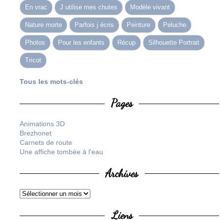
En vrac
J utilise mes chutes
Modèle vivant
Nature morte
Parfois j écris
Peinture
Peluche
Photos
Pour les enfants
Récup
Silhouette Portrait
Tricot
Tous les mots-clés
Pages
Animations 3D
Brezhonet
Carnets de route
Une affiche tombée à l'eau
Archives
Liens