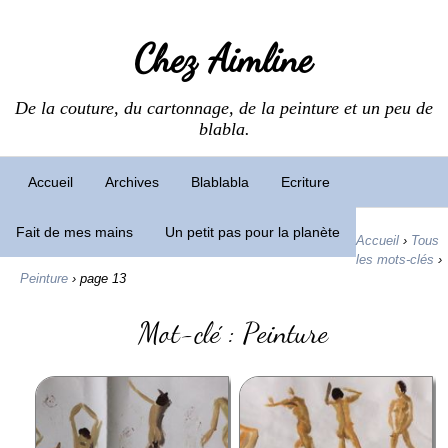
Chez Aimline
De la couture, du cartonnage, de la peinture et un peu de
blabla.
Accueil
Archives
Blablabla
Ecriture
Fait de mes mains
Un petit pas pour la planète
Accueil
›
Tous
les mots-clés
›
Peinture
›
page 13
Mot-clé : Peinture