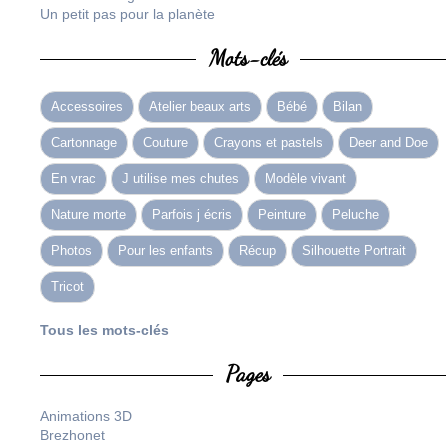
Un petit pas pour la planète
Mots-clés
Accessoires
Atelier beaux arts
Bébé
Bilan
Cartonnage
Couture
Crayons et pastels
Deer and Doe
En vrac
J utilise mes chutes
Modèle vivant
Nature morte
Parfois j écris
Peinture
Peluche
Photos
Pour les enfants
Récup
Silhouette Portrait
Tricot
Tous les mots-clés
Pages
Animations 3D
Brezhonet