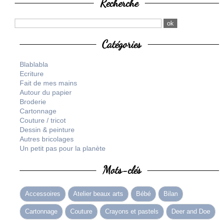
Recherche
Catégories
Blablabla
Ecriture
Fait de mes mains
Autour du papier
Broderie
Cartonnage
Couture / tricot
Dessin & peinture
Autres bricolages
Un petit pas pour la planète
Mots-clés
Accessoires
Atelier beaux arts
Bébé
Bilan
Cartonnage
Couture
Crayons et pastels
Deer and Doe