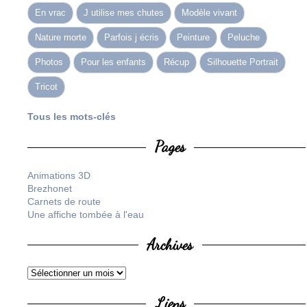
En vrac
J utilise mes chutes
Modèle vivant
Nature morte
Parfois j écris
Peinture
Peluche
Photos
Pour les enfants
Récup
Silhouette Portrait
Tricot
Tous les mots-clés
Pages
Animations 3D
Brezhonet
Carnets de route
Une affiche tombée à l'eau
Archives
Liens