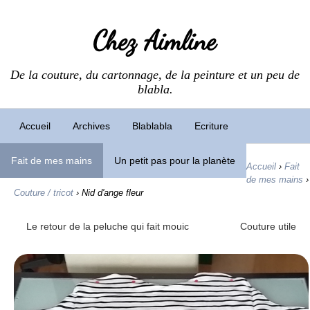
Chez Aimline
De la couture, du cartonnage, de la peinture et un peu de
blabla.
Accueil
Archives
Blablabla
Ecriture
Fait de mes mains
Un petit pas pour la planète
Accueil
›
Fait
de mes mains
›
Couture / tricot
›
Nid d'ange fleur
Le retour de la peluche qui fait mouic
Couture utile