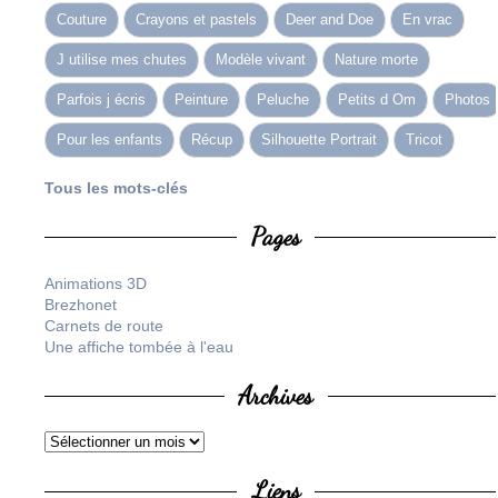
Couture
Crayons et pastels
Deer and Doe
En vrac
J utilise mes chutes
Modèle vivant
Nature morte
Parfois j écris
Peinture
Peluche
Petits d Om
Photos
Pour les enfants
Récup
Silhouette Portrait
Tricot
Tous les mots-clés
Pages
Animations 3D
Brezhonet
Carnets de route
Une affiche tombée à l'eau
Archives
Liens