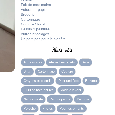
Fait de mes mains
Autour du papier
Broderie
Cartonnage
Couture / tricot
Dessin & peinture
Autres bricolages
Un petit pas pour la planète
Mots-clés
Accessoires
Atelier beaux arts
Bébé
Bilan
Cartonnage
Couture
Crayons et pastels
Deer and Doe
En vrac
J utilise mes chutes
Modèle vivant
Nature morte
Parfois j écris
Peinture
Peluche
Photos
Pour les enfants